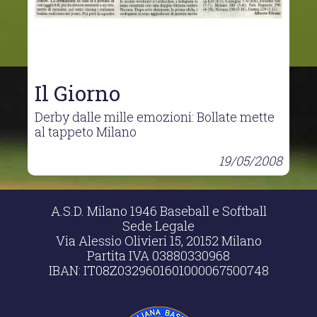
Il Giorno
Derby dalle mille emozioni: Bollate mette
al tappeto Milano
19/05/2008
A.S.D. Milano 1946 Baseball e Softball
Sede Legale
Via Alessio Olivieri 15, 20152 Milano
Partita IVA 03880330968
IBAN: IT08Z0329601601000067500748