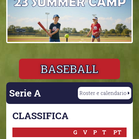
BASEBALL
Serie A
Roster e calendario
CLASSIFICA
G
V
P
T
PT